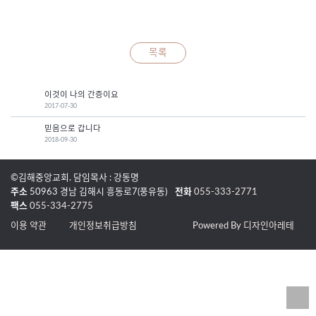
목록
이것이 나의 간증이요
2017-07-30
믿음으로 갑니다
2018-09-30
©김해중앙교회. 담임목사 : 강동명
주소
50963 경남 김해시 흥동로7(풍유동)
전화
055-333-2771
팩스
055-334-2775
이용 약관
개인정보취급방침
Powered By 디자인아레테