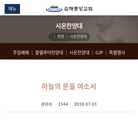
메뉴
시온찬양대
찬양
시온찬양대
주일예배
할렐루야찬양대
시온찬양대
GJP
특별행사
하늘의 문을 여소서
관리자
1544
2018-07-01