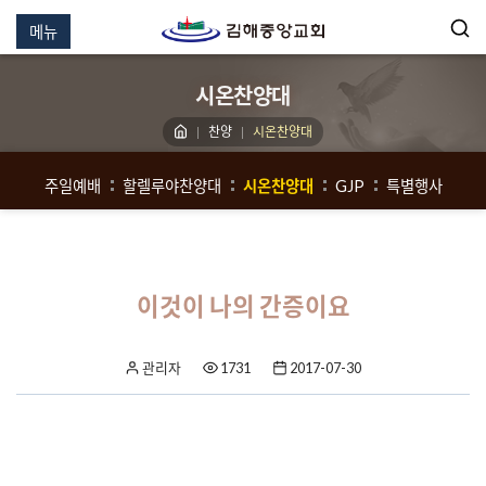
메뉴
시온찬양대
찬양
시온찬양대
주일예배
할렐루야찬양대
시온찬양대
GJP
특별행사
이것이 나의 간증이요
관리자
1731
2017-07-30