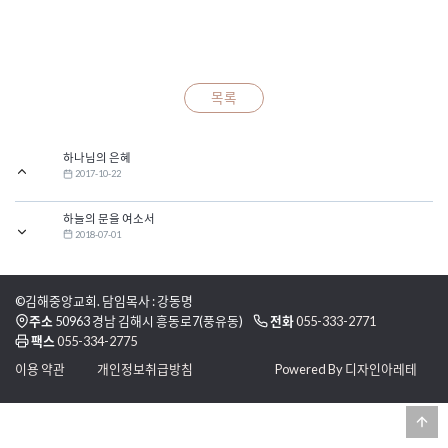
목록
하나님의 은혜
2017-10-22
하늘의 문을 여소서
2018-07-01
©김해중앙교회. 담임목사 : 강동명
주소
50963 경남 김해시 흥동로7(풍유동)
전화
055-333-2771
팩스
055-334-2775
이용 약관
개인정보취급방침
Powered By 디자인아레테