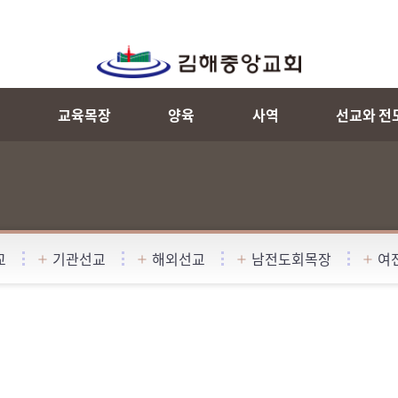
내
교육목장
양육
사역
선교와 전
교
기관선교
해외선교
남전도회목장
여