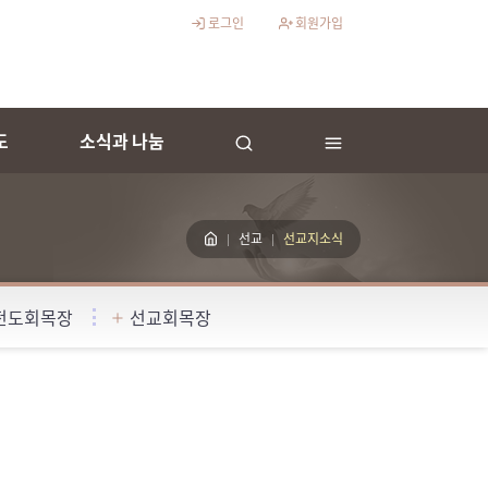
로그인
회원가입
도
소식과 나눔
선교
선교지소식
전도회목장
선교회목장