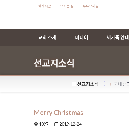
예배시간
오시는 길
유튜브채널
교회 소개
미디어
새가족 안
선교지소식
선교지소식
국내선
Merry Christmas
1097
2019-12-24