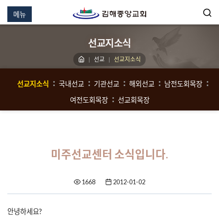
메뉴
선교지소식
선교
선교지소식
선교지소식
국내선교
기관선교
해외선교
남전도회목장
여전도회목장
선교회목장
미주선교센터 소식입니다.
1668
2012-01-02
안녕하세요?