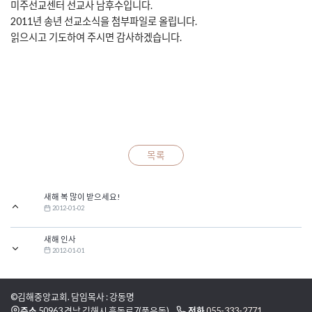
미주선교센터 선교사 남후수입니다.
2011년 송년 선교소식을 첨부파일로 올립니다.
읽으시고 기도하여 주시면 감사하겠습니다.
목록
새해 복 많이 받으세요!
2012-01-02
새해 인사
2012-01-01
©김해중앙교회. 담임목사 : 강동명
주소
50963 경남 김해시 흥동로7(풍유동)
전화
055-333-2771