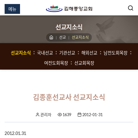
메뉴
선교지소식
선교
선교지소식
선교지소식
국내선교
기관선교
해외선교
남전도회목장
여전도회목장
선교회목장
김종훈선교사 선교지소식
관리자
1639
2012-01-31
2012.01.31