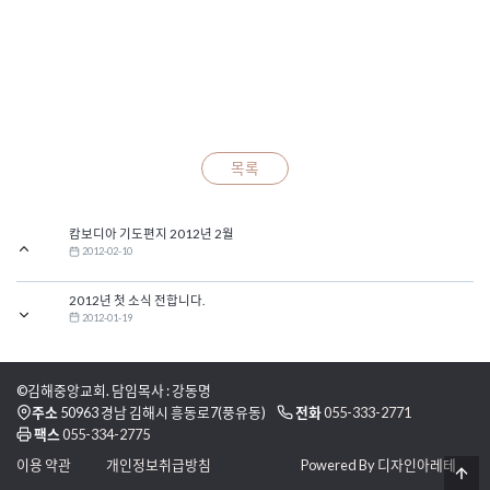
목록
캄보디아 기도편지 2012년 2월
2012-02-10
2012년 첫 소식 전합니다.
2012-01-19
©김해중앙교회. 담임목사 : 강동명
주소
50963 경남 김해시 흥동로7(풍유동)
전화
055-333-2771
팩스
055-334-2775
이용 약관
개인정보취급방침
Powered By 디자인아레테