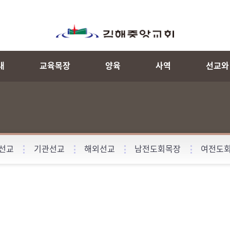
내
교육목장
양육
사역
선교와
선교
기관선교
해외선교
남전도회목장
여전도
월