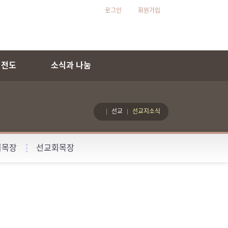
로그인
회원가입
 전도
소식과 나눔
선교
선교지소식
회목장
선교회목장