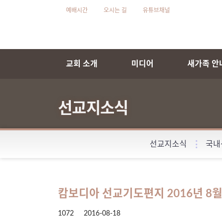
예배시간
오시는 길
유튜브채널
교회 소개
미디어
새가족 안
선교지소식
선교지소식
국내
캄보디아 선교기도편지 2016년 8
1072
2016-08-18