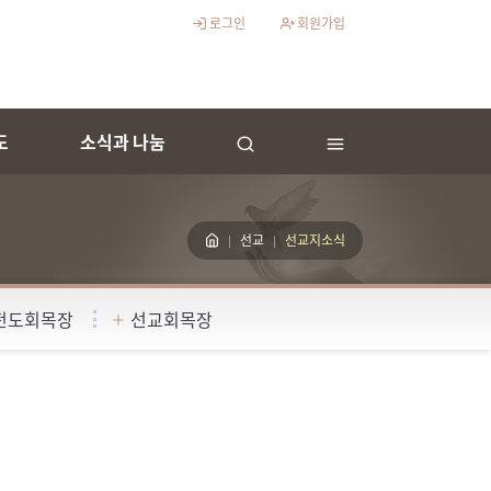
로그인
회원가입
도
소식과 나눔
선교
선교지소식
전도회목장
선교회목장