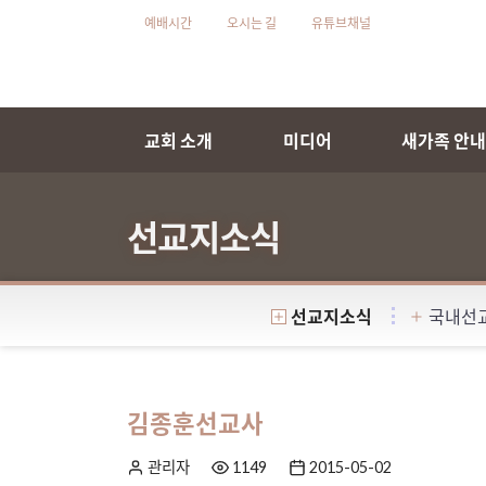
예배시간
오시는 길
유튜브채널
교회 소개
미디어
새가족 안
선교지소식
선교지소식
국내선
김종훈선교사
관리자
1149
2015-05-02