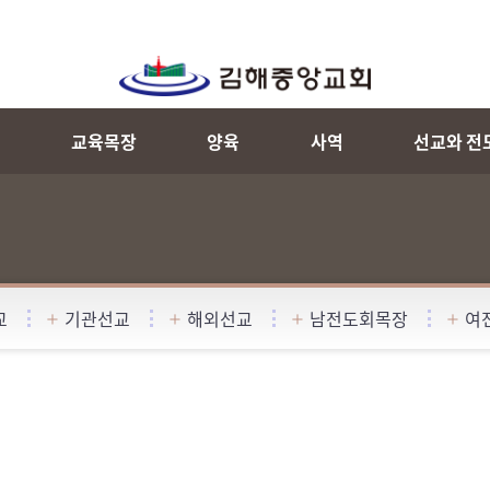
내
교육목장
양육
사역
선교와 전
교
기관선교
해외선교
남전도회목장
여