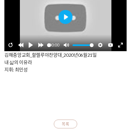
Play
00:00
Restart
Rewind
Play
Forward
Mute
Settings
YouTube
Enter
김해중앙교회_할렐루야찬양대_2020년06월21일
10s
10s
fulls
내 삷의 이유라
지휘: 최민성
목록