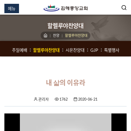
메뉴
할렐루야찬양대
찬양
할렐루야찬양대
주일예배
할렐루야찬양대
시온찬양대
GJP
특별행사
내 삷의 이유라
관리자
1762
2020-06-21