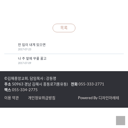
목록
만 입이 내게 있으면
2017-07-23
나 주 앞에 무릎 꿇고
2017-07-09
©김해중앙교회. 담임목사 : 강동명
주소
50963 경남 김해시 흥동로7(풍유동)
전화
055-333-2771
팩스
055-334-2775
이용 약관
개인정보취급방침
Powered By 디자인아레테