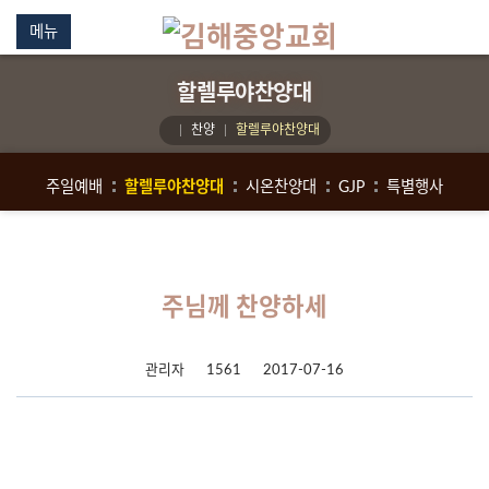
메뉴
할렐루야찬양대
찬양
할렐루야찬양대
주일예배
할렐루야찬양대
시온찬양대
GJP
특별행사
주님께 찬양하세
관리자
1561
2017-07-16