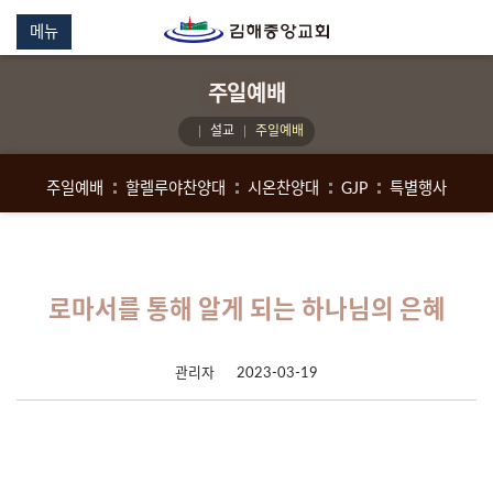
메뉴
주일예배
설교
주일예배
주일예배
할렐루야찬양대
시온찬양대
GJP
특별행사
로마서를 통해 알게 되는 하나님의 은혜
관리자
2023-03-19