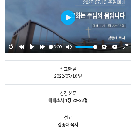
Play
00:00
Restart
Rewind
Play
Forward
Mute
Settings
YouTube
Enter
10s
10s
fulls
설교한 날
2022/07/10 일
성경 본문
에베소서 1장 22-23절
설교
김종태 목사