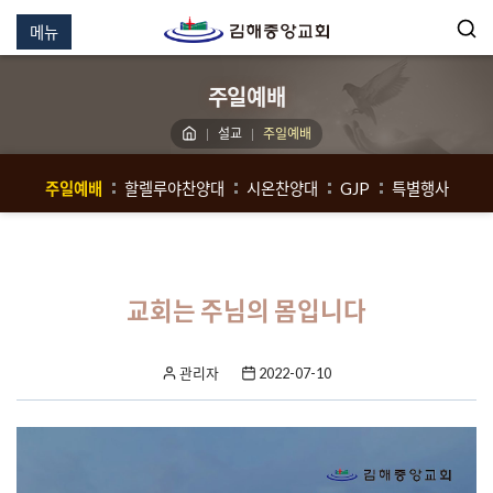
메뉴
주일예배
설교
주일예배
주일예배
할렐루야찬양대
시온찬양대
GJP
특별행사
교회는 주님의 몸입니다
관리자
2022-07-10