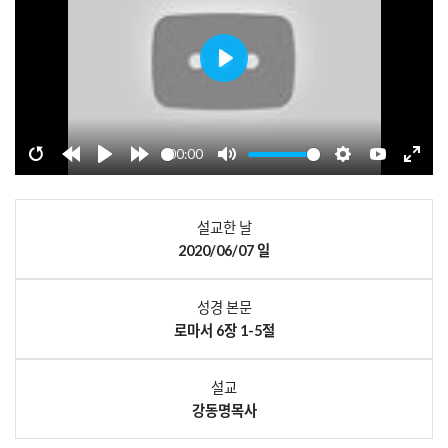
Play
00:00
Restart
Rewind
Play
Forward
Mute
Settings
YouTube
Enter
10s
10s
fulls
설교한 날
2020/06/07 일
성경 본문
로마서 6장 1-5절
설교
강동명목사