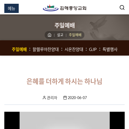
메뉴
주일예배
설교
주일예배
주일예배
할렐루야찬양대
시온찬양대
GJP
특별행사
은혜를 더하게 하시는 하나님
관리자
2020-06-07