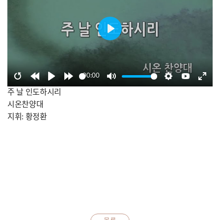
Play
00:00
Restart
Rewind
Play
Forward
Mute
Settings
YouTube
Enter
주 날 인도하시리
10s
10s
fullsc
시온찬양대
지휘: 황정환