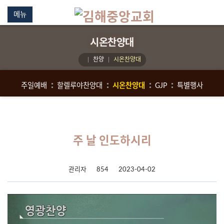
메뉴
시온찬양대
찬양
시온찬양대
주일예배
할렐루야찬양대
시온찬양대
GJP
특별행사
주 날 인도하시리
관리자
854
2023-04-02