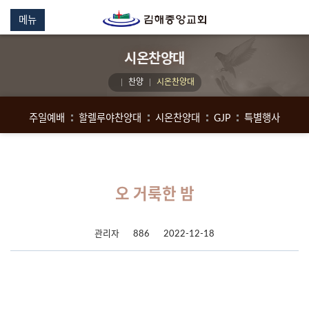
메뉴
시온찬양대
찬양
시온찬양대
주일예배
할렐루야찬양대
시온찬양대
GJP
특별행사
오 거룩한 밤
관리자
886
2022-12-18