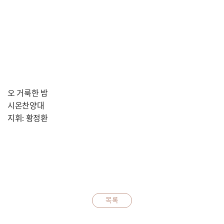
오 거룩한 밤
시온찬양대
지휘: 황정환
목록