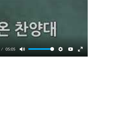
05:05
Mute
Settings
YouTube
Enter
fullscreen