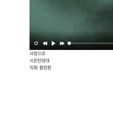
Restart
Rewind
Play
Forward
사랑으로
10s
10s
시온찬양대
지휘: 황정환