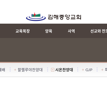
내
교육목장
양육
사역
선교와 전
예배
할렐루야찬양대
시온찬양대
GJP