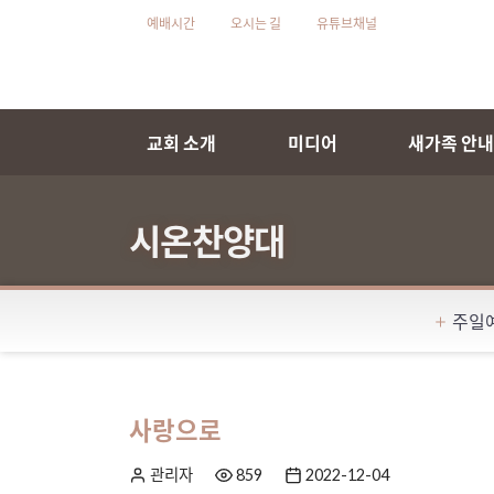
예배시간
오시는 길
유튜브채널
교회 소개
미디어
새가족 안
시온찬양대
주일
사랑으로
관리자
859
2022-12-04