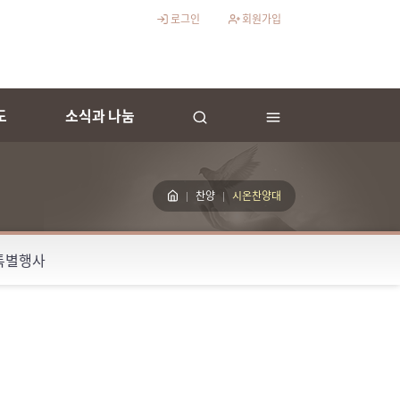
로그인
회원가입
도
소식과 나눔
찬양
시온찬양대
특별행사