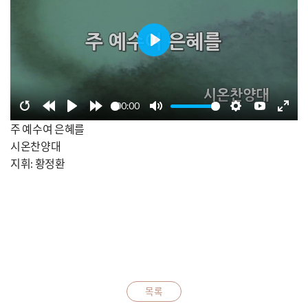
Play
00:00
Restart
Rewind
Play
Forward
Mute
Settings
YouTube
Enter
주 예수여 은혜를
10s
10s
fulls
시온찬양대
지휘: 황정환
목록