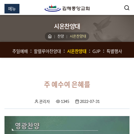
메뉴
시온찬양대
찬양
시온찬양대
주일예배
할렐루야찬양대
시온찬양대
GJP
특별행사
주 예수여 은혜를
관리자
1345
2022-07-31