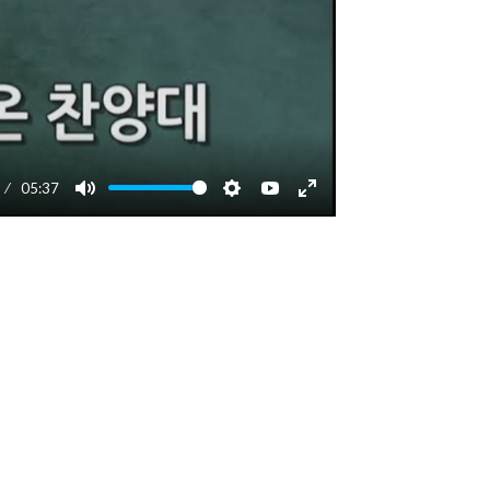
05:37
Mute
Settings
YouTube
Enter
fullscreen