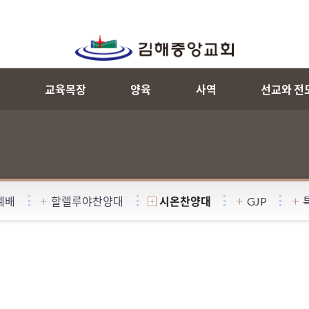
내
교육목장
양육
사역
선교와 전
예배
할렐루야찬양대
시온찬양대
GJP