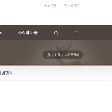
로그인
회원가입
도
소식과 나눔
찬양
시온찬양대
특별행사