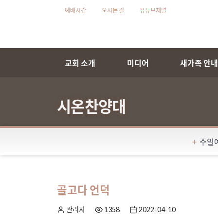
예배시간
오시는 길
유튜브채널
교회 소개
미디어
새가족 안
시온찬양대
주일
골고다 언덕
관리자
1358
2022-04-10