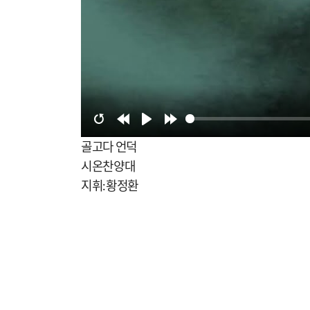
Restart
Rewind
Play
Forward
골고다 언덕
10s
10s
시온찬양대
지휘:황정환