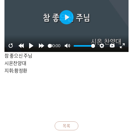
Play
00:00
Restart
Rewind
Play
Forward
Mute
Settings
YouTube
Enter
참 좋으신 주님
10s
10s
fulls
시온찬양대
지휘:황정환
목록