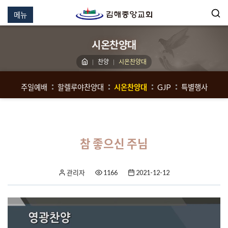
메뉴
시온찬양대
찬양
시온찬양대
주일예배
할렐루야찬양대
시온찬양대
GJP
특별행사
참 좋으신 주님
관리자
1166
2021-12-12