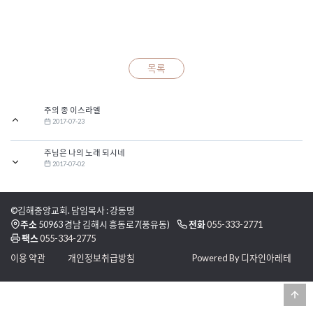
목록
주의 종 이스라엘
2017-07-23
주님은 나의 노래 되시네
2017-07-02
©김해중앙교회. 담임목사 : 강동명
주소
50963 경남 김해시 흥동로7(풍유동)
전화
055-333-2771
팩스
055-334-2775
이용 약관
개인정보취급방침
Powered By 디자인아레테