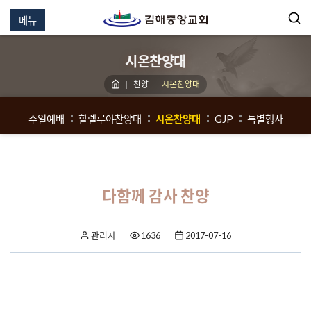
메뉴
시온찬양대
찬양
시온찬양대
주일예배
할렐루야찬양대
시온찬양대
GJP
특별행사
다함께 감사 찬양
관리자
1636
2017-07-16