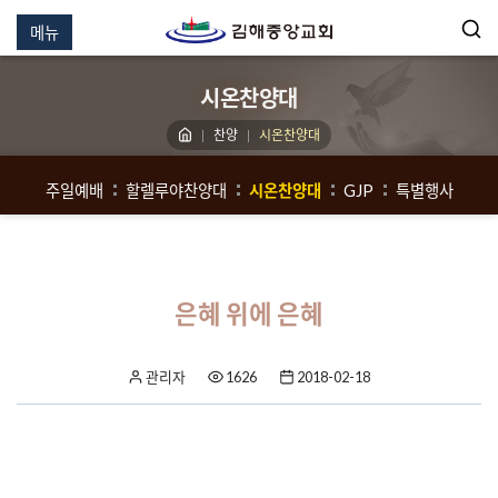
메뉴
시온찬양대
찬양
시온찬양대
주일예배
할렐루야찬양대
시온찬양대
GJP
특별행사
은혜 위에 은혜
관리자
1626
2018-02-18