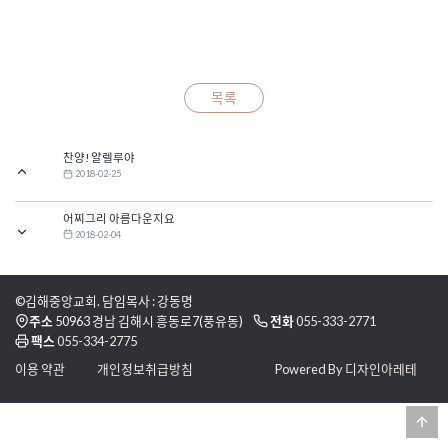
목록
찬양! 알렐루야
2018-02-25
어찌그리 아름다운지요
2018-02-04
©김해중앙교회. 담임목사 : 강동명
주소
50963 경남 김해시 흥동로7(풍유동)
전화
055-333-2771
팩스
055-334-2775
이용 약관
개인정보취급방침
Powered By 디자인아레테