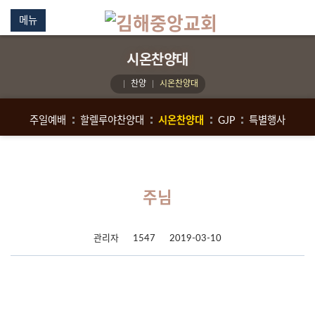
메뉴
시온찬양대
찬양
시온찬양대
주일예배
할렐루야찬양대
시온찬양대
GJP
특별행사
주님
관리자
1547
2019-03-10