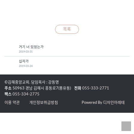
목록
거기 너 있었는가
2019-03-31
십자가
2019-03-24
©김해중앙교회. 담임목사 : 강동명
주소
50963 경남 김해시 흥동로7(풍유동)
전화
055-333-2771
팩스
055-334-2775
이용 약관
개인정보취급방침
Powered By 디자인아레테