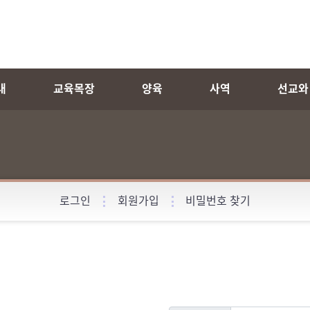
내
교육목장
양육
사역
선교와
로그인
회원가입
비밀번호 찾기