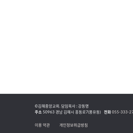
©김해중앙교회. 담임목사 : 강동명
주소
50963 경남 김해시 흥동로7(풍유동)
전화
055-333-2
이용 약관
개인정보취급방침