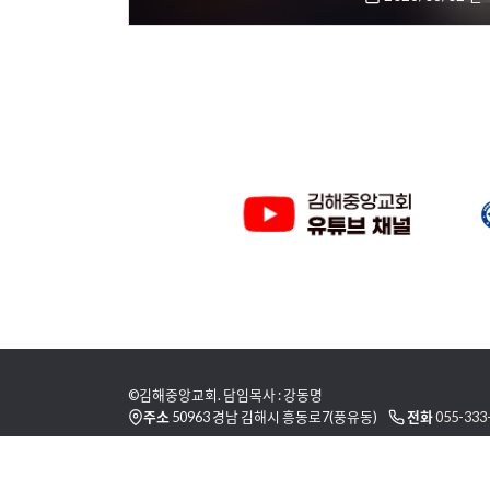
©김해중앙교회. 담임목사 : 강동명
주소
50963 경남 김해시 흥동로7(풍유동)
전화
055-333
이용 약관
개인정보취급방침