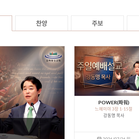
찬양
주보
POWER(파워)
느헤미야 3장 1-15절
강동명 목사