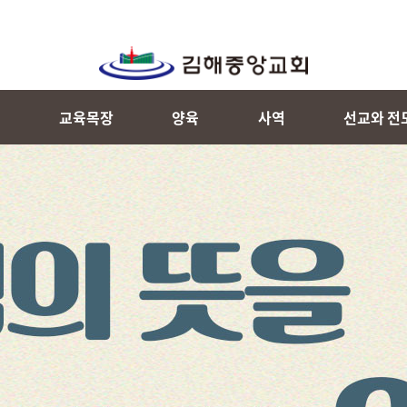
내
교육목장
양육
사역
선교와 전