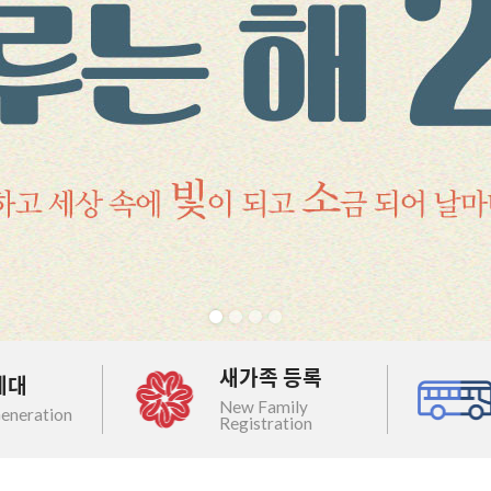
새가족 등록
세대
New Family
eneration
Registration