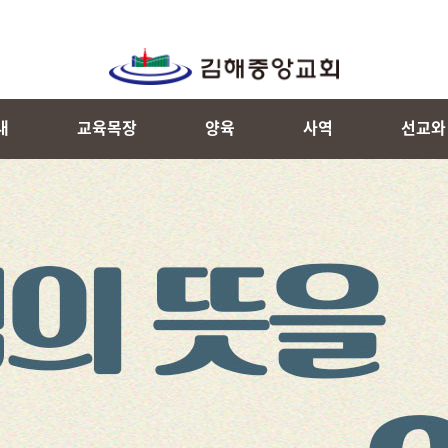
내
교육목장
양육
사역
선교와