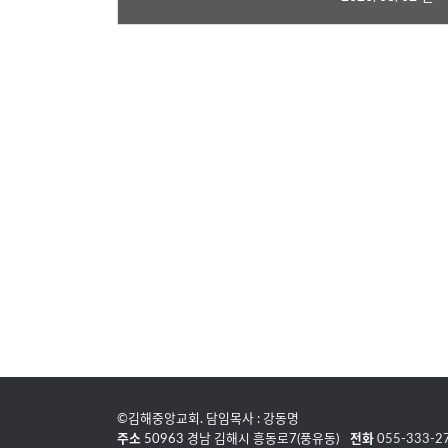
©김해중앙교회. 담임목사 : 강동명
주소
50963 경남 김해시 흥동로7(풍유동)
전화
055-333-2