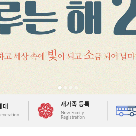
새가족 등록
세대
New Family
eneration
Registration