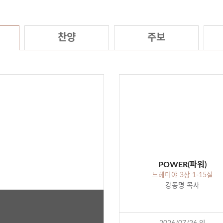
찬양
주보
POWER(파워)
느헤미야 3장 1-15절
강동명 목사