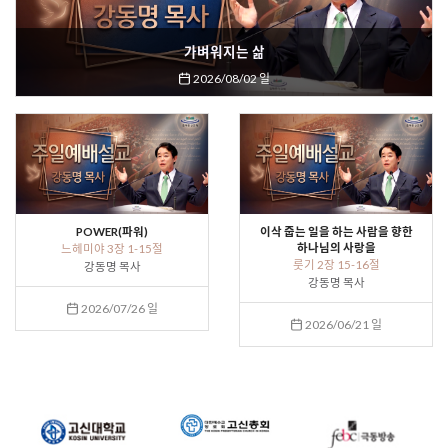
가벼워지는 삶
2026/08/02 일
POWER(파워)
이삭 줍는 일을 하는 사람을 향한
하나님의 사랑을
느헤미야 3장 1-15절
룻기 2장 15-16절
강동명 목사
강동명 목사
2026/07/26 일
2026/06/21 일