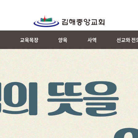
내
교육목장
양육
사역
선교와 전