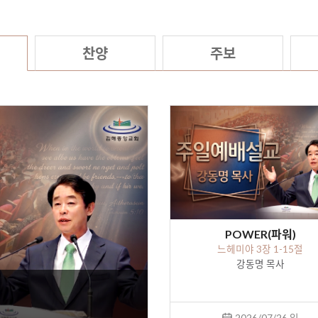
찬양
주보
POWER(파워)
느헤미야 3장 1-15절
강동명 목사