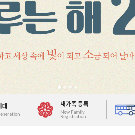
새가족 등록
세대
New Family
eneration
Registration