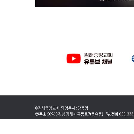
©김해중앙교회. 담임목사 : 강동명
주소
50963 경남 김해시 흥동로7(풍유동)
전화
055-333
이용 약관
개인정보취급방침