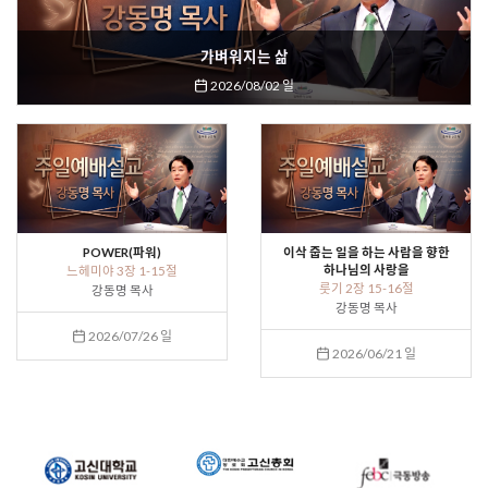
가벼워지는 삶
2026/08/02 일
POWER(파워)
이삭 줍는 일을 하는 사람을 향한
하나님의 사랑을
느헤미야 3장 1-15절
룻기 2장 15-16절
강동명 목사
강동명 목사
2026/07/26 일
2026/06/21 일