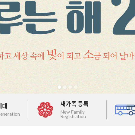
새가족 등록
세대
New Family
eneration
Registration