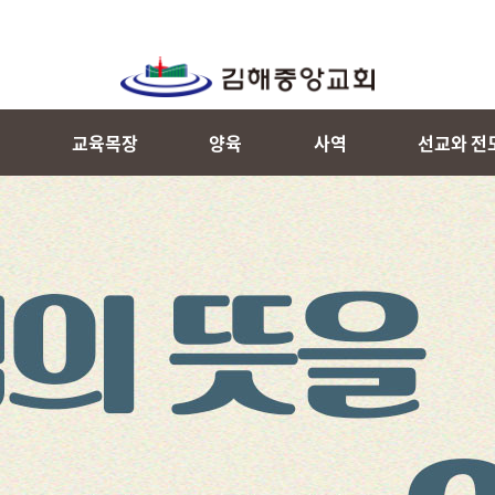
내
교육목장
양육
사역
선교와 전