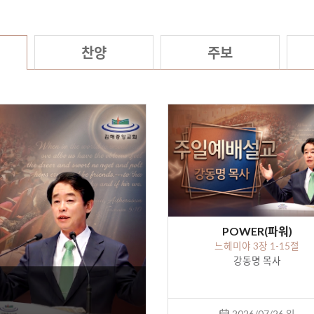
찬양
주보
POWER(파워)
느헤미야 3장 1-15절
강동명 목사