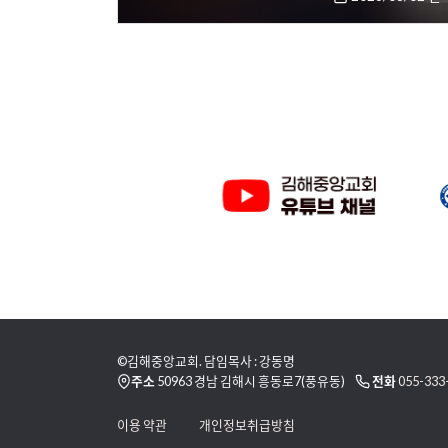
©김해중앙교회. 담임목사 : 강동명
주소
50963 경남 김해시 흥동로7(풍유동)
전화
055-333
이용 약관
개인정보취급방침