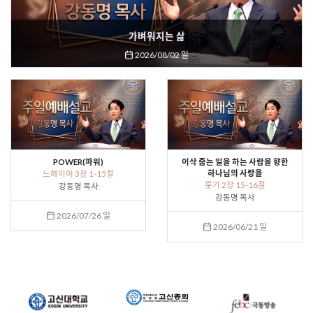
가벼워지는 삶
2026/08/02 일
POWER(파워)
이삭 줍는 일을 하는 사람을 향한
하나님의 사랑을
느헤미야 3장 1-15절
룻기 2장 15-16절
강동명 목사
강동명 목사
2026/07/26 일
2026/06/21 일