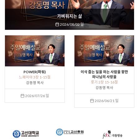
가벼워지는 삶
2026/08/02 일
POWER(파워)
이삭 줍는 일을 하는 사람을 향한
하나님의 사랑을
느헤미야 3장 1-15절
룻기 2장 15-16절
강동명 목사
강동명 목사
2026/07/26 일
2026/06/21 일