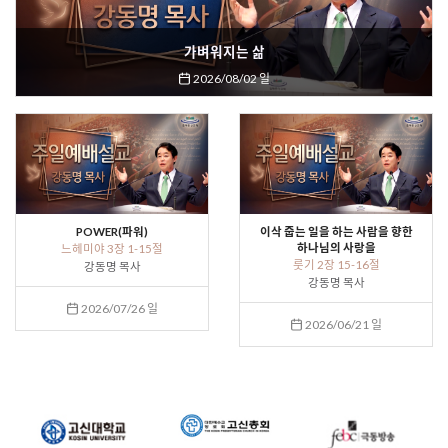
가벼워지는 삶
2026/08/02 일
POWER(파워)
이삭 줍는 일을 하는 사람을 향한
하나님의 사랑을
느헤미야 3장 1-15절
룻기 2장 15-16절
강동명 목사
강동명 목사
2026/07/26 일
2026/06/21 일