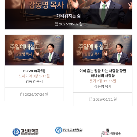
가벼워지는 삶
2026/08/02 일
POWER(파워)
이삭 줍는 일을 하는 사람을 향한
하나님의 사랑을
느헤미야 3장 1-15절
룻기 2장 15-16절
강동명 목사
강동명 목사
2026/07/26 일
2026/06/21 일