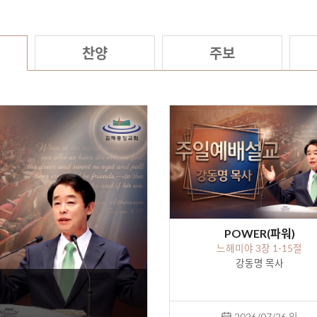
찬양
주보
POWER(파워)
느헤미야 3장 1-15절
강동명 목사