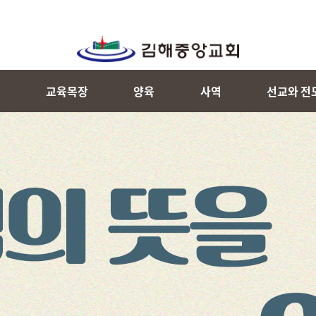
내
교육목장
양육
사역
선교와 전