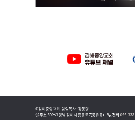
©김해중앙교회. 담임목사 : 강동명
주소
50963 경남 김해시 흥동로7(풍유동)
전화
055-333
이용 약관
개인정보취급방침