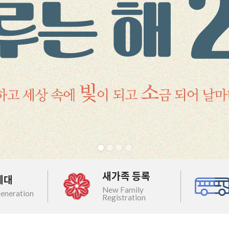
새가족 등록
세대
New Family
eneration
Registration