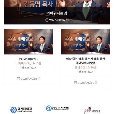
가벼워지는 삶
2026/08/02 일
POWER(파워)
이삭 줍는 일을 하는 사람을 향한
하나님의 사랑을
느헤미야 3장 1-15절
룻기 2장 15-16절
강동명 목사
강동명 목사
2026/07/26 일
2026/06/21 일