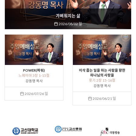
가벼워지는 삶
2026/08/02 일
POWER(파워)
이삭 줍는 일을 하는 사람을 향한
하나님의 사랑을
느헤미야 3장 1-15절
룻기 2장 15-16절
강동명 목사
강동명 목사
2026/07/26 일
2026/06/21 일