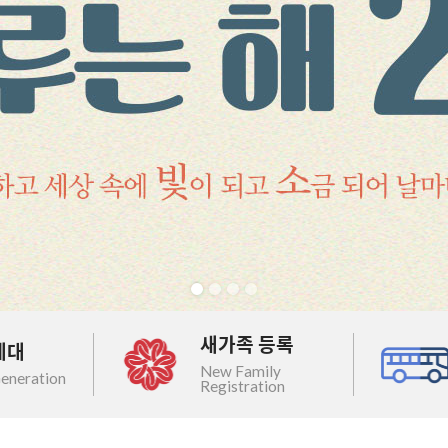
새가족 등록
세대
New Family
eneration
Registration