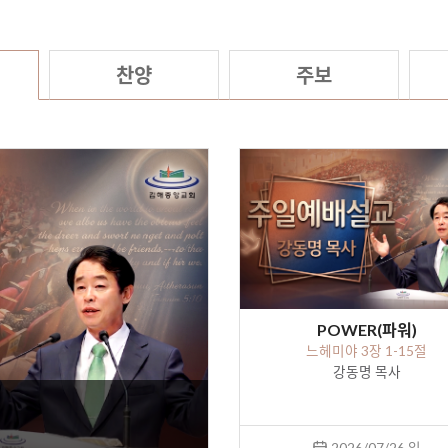
찬양
주보
POWER(파워)
느헤미야 3장 1-15절
강동명 목사