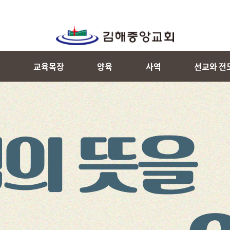
내
교육목장
양육
사역
선교와 전