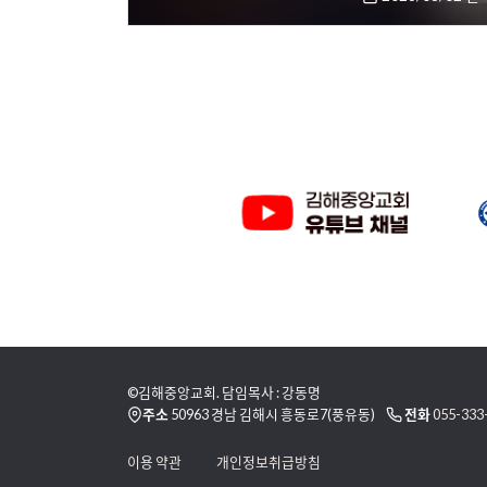
©김해중앙교회. 담임목사 : 강동명
주소
50963 경남 김해시 흥동로7(풍유동)
전화
055-333
이용 약관
개인정보취급방침