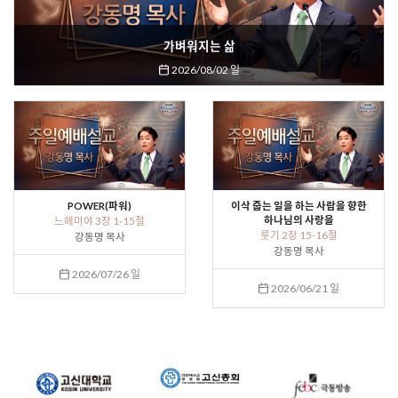
가벼워지는 삶
2026/08/02 일
POWER(파워)
이삭 줍는 일을 하는 사람을 향한
하나님의 사랑을
느헤미야 3장 1-15절
룻기 2장 15-16절
강동명 목사
강동명 목사
2026/07/26 일
2026/06/21 일