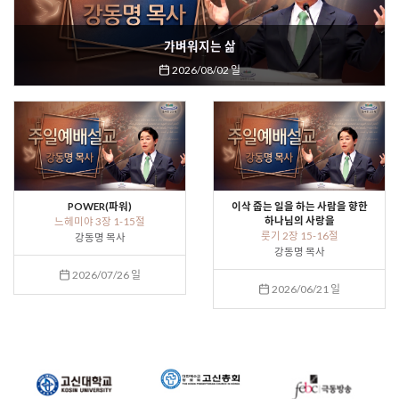
가벼워지는 삶
2026/08/02 일
POWER(파워)
이삭 줍는 일을 하는 사람을 향한
하나님의 사랑을
느헤미야 3장 1-15절
룻기 2장 15-16절
강동명 목사
강동명 목사
2026/07/26 일
2026/06/21 일