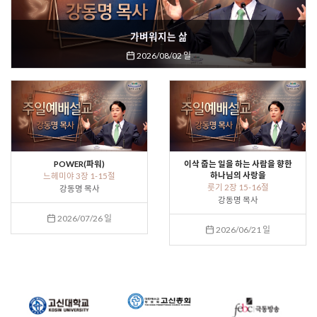
가벼워지는 삶
2026/08/02 일
POWER(파워)
이삭 줍는 일을 하는 사람을 향한
하나님의 사랑을
느헤미야 3장 1-15절
룻기 2장 15-16절
강동명 목사
강동명 목사
2026/07/26 일
2026/06/21 일