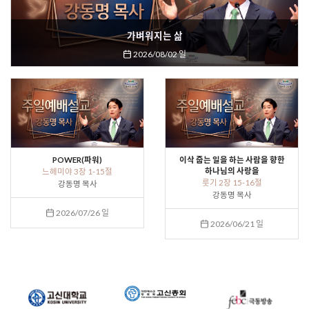
가벼워지는 삶
2026/08/02 일
POWER(파워)
이삭 줍는 일을 하는 사람을 향한
하나님의 사랑을
느헤미야 3장 1-15절
룻기 2장 15-16절
강동명 목사
강동명 목사
2026/07/26 일
2026/06/21 일