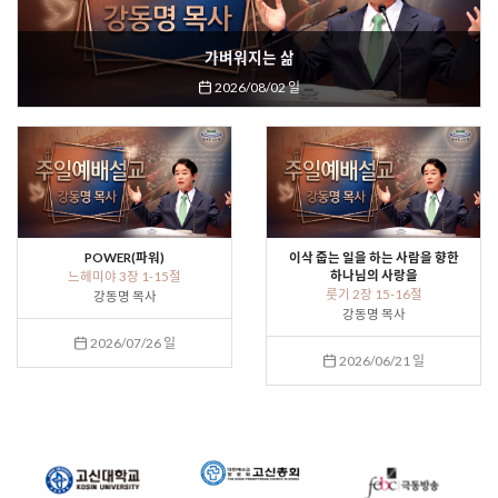
가벼워지는 삶
2026/08/02 일
POWER(파워)
이삭 줍는 일을 하는 사람을 향한
하나님의 사랑을
느헤미야 3장 1-15절
룻기 2장 15-16절
강동명 목사
강동명 목사
2026/07/26 일
2026/06/21 일