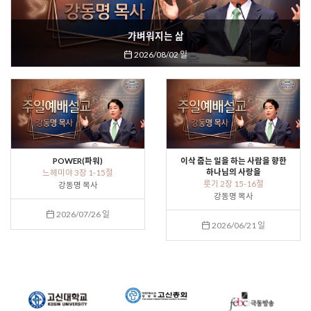
가벼워지는 삶
2026/08/02 일
POWER(파워)
이삭 줍는 일을 하는 사람을 향한
하나님의 사랑을
느헤미야 3장 1-15절
룻기 2장 15-16절
강동명 목사
강동명 목사
2026/07/26 일
2026/06/21 일