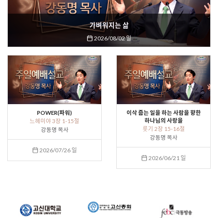
가벼워지는 삶
2026/08/02 일
POWER(파워)
이삭 줍는 일을 하는 사람을 향한
하나님의 사랑을
느헤미야 3장 1-15절
룻기 2장 15-16절
강동명 목사
강동명 목사
2026/07/26 일
2026/06/21 일