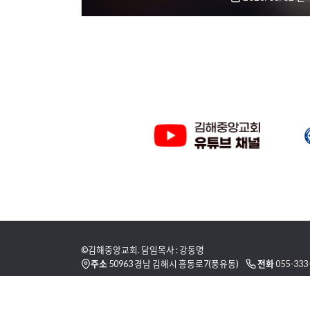
©김해중앙교회. 담임목사 : 강동명
주소
50963 경남 김해시 흥동로7(풍유동)
전화
055-333
이용 약관
개인정보취급방침