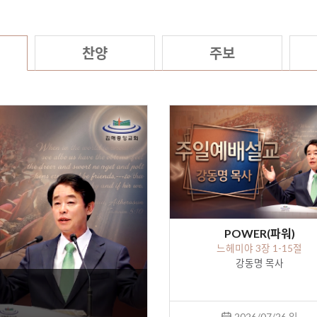
찬양
주보
POWER(파워)
느헤미야 3장 1-15절
강동명 목사