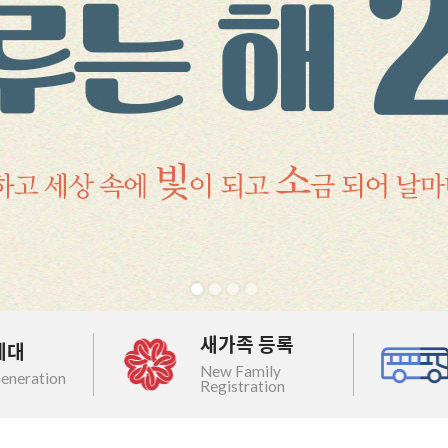
새가족 등록
세대
New Family
eneration
Registration