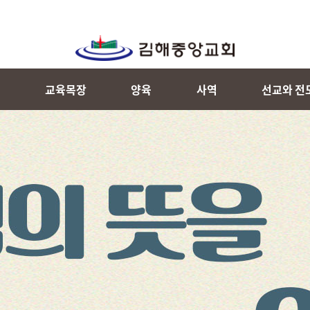
내
교육목장
양육
사역
선교와 전