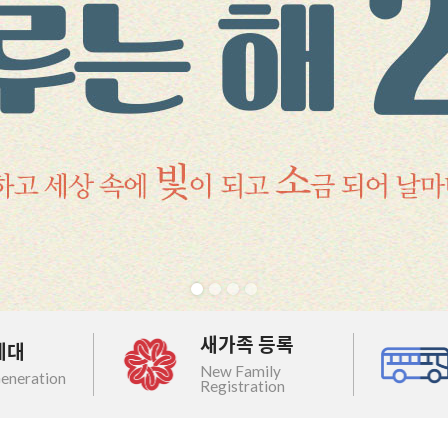
새가족 등록
세대
New Family
eneration
Registration