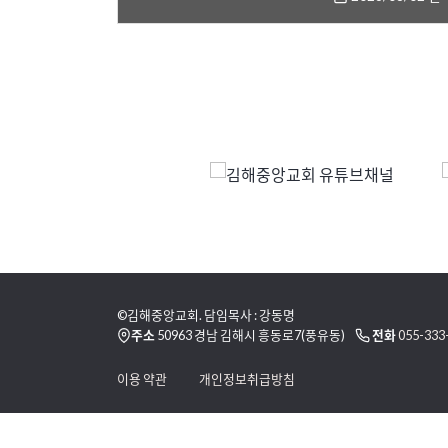
©김해중앙교회. 담임목사 : 강동명
주소
50963 경남 김해시 흥동로7(풍유동)
전화
055-333
이용 약관
개인정보취급방침