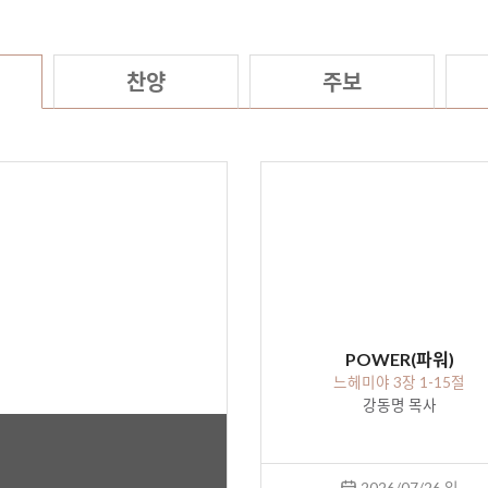
찬양
주보
POWER(파워)
느헤미야 3장 1-15절
강동명 목사