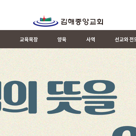
내
교육목장
양육
사역
선교와 전