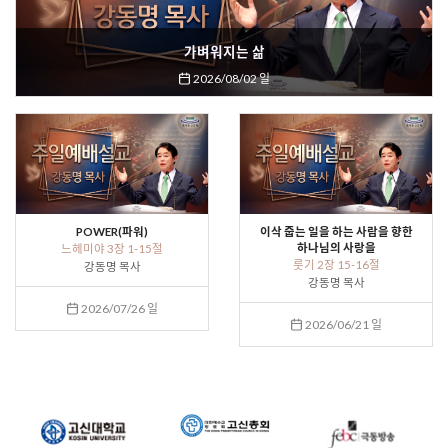
가벼워지는 삶
2026/08/02 일
POWER(파워)
이삭 줍는 일을 하는 사람을 향한
하나님의 사랑을
느헤미야 3장 1-15절
룻기 2장 15-16절
강동명 목사
강동명 목사
2026/07/26 일
2026/06/21 일