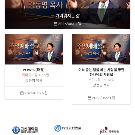
가벼워지는 삶
2026/08/02 일
POWER(파워)
이삭 줍는 일을 하는 사람을 향한
하나님의 사랑을
느헤미야 3장 1-15절
룻기 2장 15-16절
강동명 목사
강동명 목사
2026/07/26 일
2026/06/21 일