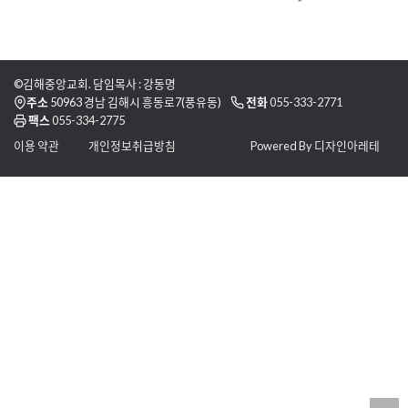
©김해중앙교회. 담임목사 : 강동명
주소
50963 경남 김해시 흥동로7(풍유동)
전화
055-333-2771
팩스
055-334-2775
이용 약관
개인정보취급방침
Powered By 디자인아레테