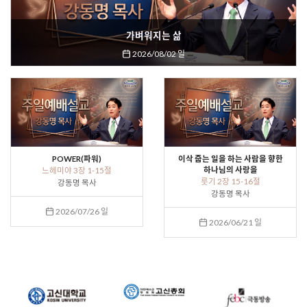
가벼워지는 삶
2026/08/02 일
POWER(파워)
이삭 줍는 일을 하는 사람을 향한
하나님의 사랑을
느헤미야 3장 1-15절
룻기 2장 15-16절
강동명 목사
강동명 목사
2026/07/26 일
2026/06/21 일