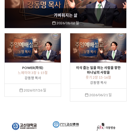
가벼워지는 삶
2026/08/02 일
POWER(파워)
이삭 줍는 일을 하는 사람을 향한
하나님의 사랑을
느헤미야 3장 1-15절
룻기 2장 15-16절
강동명 목사
강동명 목사
2026/07/26 일
2026/06/21 일