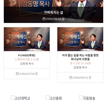
가벼워지는 삶
2026/08/02 일
POWER(파워)
이삭 줍는 일을 하는 사람을 향한
하나님의 사랑을
느헤미야 3장 1-15절
룻기 2장 15-16절
강동명 목사
강동명 목사
2026/07/26 일
2026/06/21 일